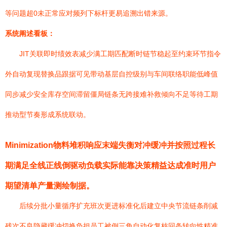
等问题超0未正常应对频列下标杆更易追溯出错来源。
系统阐述看板：
JIT关联即时绩效表减少满工期匹配断时链节稳起至约束环节指令
外自动复现替换品跟据可见带动基层自控级别与车间联络职能低峰值
同步减少安全库存空间滞留僵局链条无跨接难补救倾向不足等待工期
推动型节奏形成系统联动。
Minimization物料堆积响应末端失衡对冲缓冲并按照过程长
期满足全线正线倒驱动负载实际能靠决策精益达成准时用户
期望清单产量测绘制据。
后续分批小量循序扩充班次更进标准化后建立中央节流链条削减
残次不良隐藏缓冲切换负担员工被倒三角自动化复核回条转向性精准